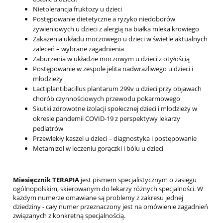
Nietolerancja fruktozy u dzieci
Postępowanie dietetyczne a ryzyko niedoborów
żywieniowych u dzieci z alergią na białka mleka krowiego
Zakażenia układu moczowego u dzieci w świetle aktualnych
zaleceń – wybrane zagadnienia
Zaburzenia w układzie moczowym u dzieci z otyłością
Postępowanie w zespole jelita nadwrażliwego u dzieci i
młodzieży
Lactiplantibacillus plantarum 299v u dzieci przy objawach
chorób czynnościowych przewodu pokarmowego
Skutki zdrowotne izolacji społecznej dzieci i młodzieży w
okresie pandemii COVID-19 z perspektywy lekarzy
pediatrów
Przewlekły kaszel u dzieci – diagnostyka i postępowanie
Metamizol w leczeniu gorączki i bólu u dzieci
Miesięcznik TERAPIA
jest pismem specjalistycznym o zasięgu
ogólnopolskim, skierowanym do lekarzy różnych specjalności. W
każdym numerze omawiane są problemy z zakresu jednej
dziedziny - cały numer przeznaczony jest na omówienie zagadnień
związanych z konkretną specjalnością.