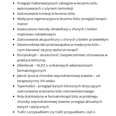
Przegląd małoinwazyjnych zabiegów w leczeniu bólu
wykonywanych z użyciem termolezji
Zastosowanie kriolezji w leczeniu bólu
Medycyna regeneracyjna w leczeniu bólu: przegląd terapii i
metod
Nowoczesne metody rehabilitacji u chorych z bólem
mięśniowo-szkieletowym
Zastosowanie akupunktury u chorych z bólem przewlekłym
Niesteroidowe leki przeciwzapalne w medycynie bólu –
czym kierować się przy wyborze terapii?
Etorykoksyb – skuteczność i bezpieczeństwo stosowania w
praktyce klinicznej
Diklofenak – NLPZ o unikatowych właściwościach
farmakologicznych
Jakość życia w chorobie zwyrodnieniowej stawów – cel
terapeutyczny XXI wieku
Tapentadol – przegląd danych klinicznych dotyczących
zastosowania w leczeniu bólu nienowotworowego
Rola duloksetyny w farmakoterapii bólu w przebiegu
choroby zwyrodnieniowej stawów: przegląd aktualnych
danych i wytycznych
Trafić z przypadkiem czy trafić przypadkiem, czyli o