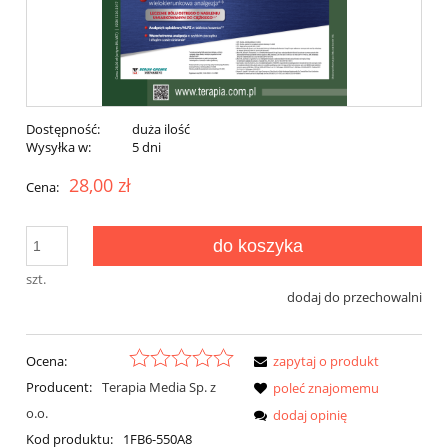
Dostępność:
duża ilość
Wysyłka w:
5 dni
28,00 zł
Cena:
do koszyka
szt.
dodaj do przechowalni
Ocena:
zapytaj o produkt
Producent:
Terapia Media Sp. z
poleć znajomemu
o.o.
dodaj opinię
Kod produktu:
1FB6-550A8