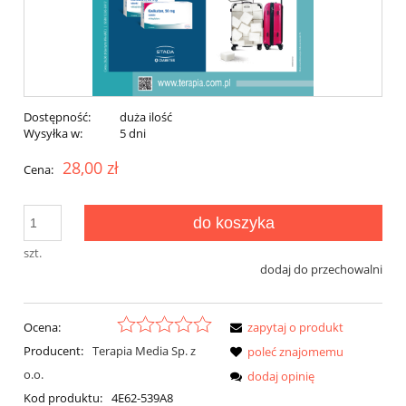
Dostępność:
duża ilość
Wysyłka w:
5 dni
28,00 zł
Cena:
do koszyka
szt.
dodaj do przechowalni
Ocena:
zapytaj o produkt
Producent:
Terapia Media Sp. z
poleć znajomemu
o.o.
dodaj opinię
Kod produktu:
4E62-539A8