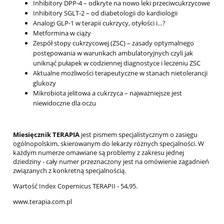
Inhibitory DPP-4 – odkryte na nowo leki przeciwcukrzycowe
Inhibitory SGLT-2 – od diabetologii do kardiologii
Analogi GLP-1 w terapii cukrzycy, otyłości i…?
Metformina w ciąży
Zespół stopy cukrzycowej (ZSC) – zasady optymalnego
postępowania w warunkach ambulatoryjnych czyli jak
uniknąć pułapek w codziennej diagnostyce i leczeniu ZSC
Aktualne możliwości terapeutyczne w stanach nietolerancji
glukozy
Mikrobiota jelitowa a cukrzyca – najważniejsze jest
niewidoczne dla oczu
Miesięcznik TERAPIA
jest pismem specjalistycznym o zasięgu
ogólnopolskim, skierowanym do lekarzy różnych specjalności. W
każdym numerze omawiane są problemy z zakresu jednej
dziedziny - cały numer przeznaczony jest na omówienie zagadnień
związanych z konkretną specjalnością.
Wartość Index Copernicus TERAPII - 54,95.
www.terapia.com.pl