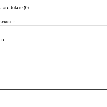
o produkcie (0)
pseudonim:
nia: