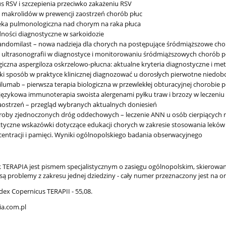
s RSV i szczepienia przeciwko zakażeniu RSV
 makrolidów w prewencji zaostrzeń chorób płuc
ka pulmonologiczna nad chorym na raka płuca
ności diagnostyczne w sarkoidozie
ndomilast – nowa nadzieja dla chorych na postępujące śródmiąższowe cho
 ultrasonografii w diagnostyce i monitorowaniu śródmiąższowych chorób p
giczna aspergiloza oskrzelowo-płucna: aktualne kryteria diagnostyczne i me
ki sposób w praktyce klinicznej diagnozować u dorosłych pierwotne niedo
lumab – pierwsza terapia biologiczna w przewlekłej obturacyjnej chorobie p
ęzykowa immunoterapia swoista alergenami pyłku traw i brzozy w leczeniu 
zaostrzeń – przegląd wybranych aktualnych doniesień
oby zjednoczonych dróg oddechowych – leczenie ANN u osób cierpiących 
tyczne wskazówki dotyczące edukacji chorych w zakresie stosowania leków
entracji i pamięci. Wyniki ogólnopolskiego badania obserwacyjnego
k TERAPIA jest pismem specjalistycznym o zasięgu ogólnopolskim, skierow
ą problemy z zakresu jednej dziedziny - cały numer przeznaczony jest na o
dex Copernicus TERAPII - 55,08.
a.com.pl