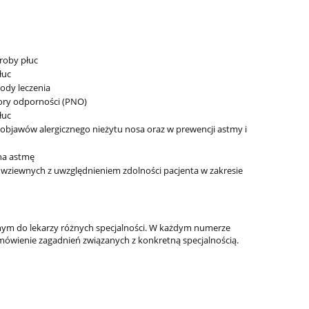
roby płuc
łuc
tody leczenia
bory odporności (PNO)
łuc
objawów alergicznego nieżytu nosa oraz w prewencji astmy i
na astmę
 wziewnych z uwzględnieniem zdolności pacjenta w zakresie
anym do lekarzy różnych specjalności. W każdym numerze
mówienie zagadnień związanych z konkretną specjalnością.