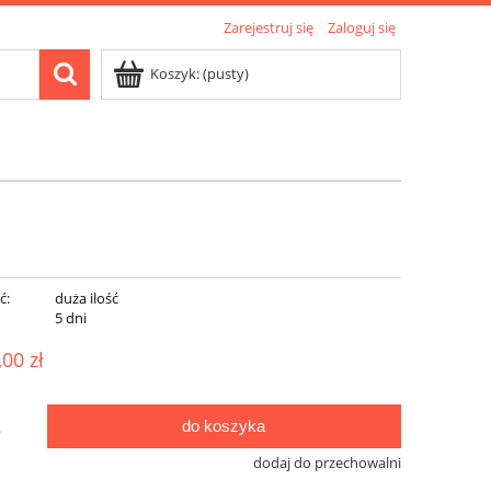
Zarejestruj się
Zaloguj się
Koszyk:
(pusty)
ć:
duża ilość
:
5 dni
,00 zł
do koszyka
.
dodaj do przechowalni