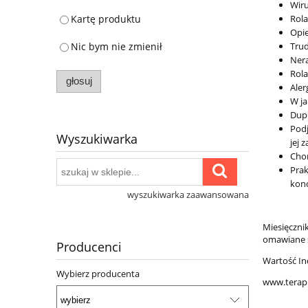
Wiru
Kartę produktu
Rola
Opie
Nic bym nie zmienił
Trud
Nera
Rola
głosuj
Aler
W ja
Dupi
Podj
Wyszukiwarka
jej 
Chor
Prak
konc
wyszukiwarka zaawansowana
Miesięczni
omawiane s
Producenci
Wartość In
Wybierz producenta
www.terapi