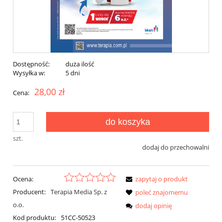
Dostępność:
duża ilość
Wysyłka w:
5 dni
28,00 zł
Cena:
do koszyka
szt.
dodaj do przechowalni
Ocena:
zapytaj o produkt
Producent:
Terapia Media Sp. z
poleć znajomemu
o.o.
dodaj opinię
Kod produktu:
51CC-50523