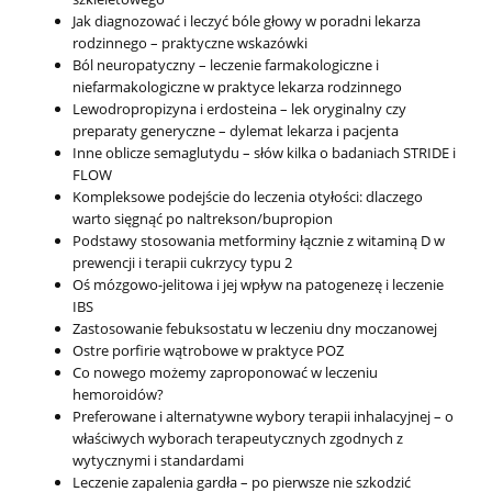
Jak diagnozować i leczyć bóle głowy w poradni lekarza
rodzinnego – praktyczne wskazówki
Ból neuropatyczny – leczenie farmakologiczne i
niefarmakologiczne w praktyce lekarza rodzinnego
Lewodropropizyna i erdosteina – lek oryginalny czy
preparaty generyczne – dylemat lekarza i pacjenta
Inne oblicze semaglutydu – słów kilka o badaniach STRIDE i
FLOW
Kompleksowe podejście do leczenia otyłości: dlaczego
warto sięgnąć po naltrekson/bupropion
Podstawy stosowania metforminy łącznie z witaminą D w
prewencji i terapii cukrzycy typu 2
Oś mózgowo-jelitowa i jej wpływ na patogenezę i leczenie
IBS
Zastosowanie febuksostatu w leczeniu dny moczanowej
Ostre porfirie wątrobowe w praktyce POZ
Co nowego możemy zaproponować w leczeniu
hemoroidów?
Preferowane i alternatywne wybory terapii inhalacyjnej – o
właściwych wyborach terapeutycznych zgodnych z
wytycznymi i standardami
Leczenie zapalenia gardła – po pierwsze nie szkodzić