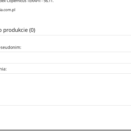
dex Copernicus TERAPII - 56,11.
a.com.pl
o produkcie (0)
pseudonim:
nia: