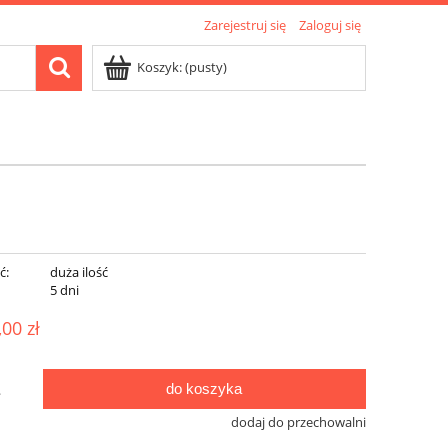
Zarejestruj się
Zaloguj się
Koszyk:
(pusty)
ć:
duża ilość
:
5 dni
,00 zł
do koszyka
.
dodaj do przechowalni