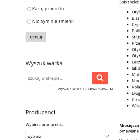
Spis treści:
Kartę produktu
Otył
Blas
Nic bym nie zmienił
Czy 
Poli
Stłu
głosuj
Prze
Otył
Otył
Lecz
Wyszukiwarka
Jak 
Mate
Modn
Rola
wyszukiwarka zaawansowana
Dług
Co s
Wita
Producenci
Wybierz producenta
Miesięczn
omawiane s