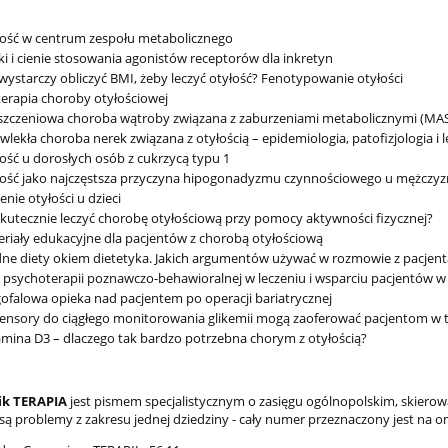
ość w centrum zespołu metabolicznego
ki i cienie stosowania agonistów receptorów dla inkretyn
wystarczy obliczyć BMI, żeby leczyć otyłość? Fenotypowanie otyłości
terapia choroby otyłościowej
szczeniowa choroba wątroby związana z zaburzeniami metabolicznymi (MAS
wlekła choroba nerek związana z otyłością – epidemiologia, patofizjologia i 
ość u dorosłych osób z cukrzycą typu 1
ość jako najczęstsza przyczyna hipogonadyzmu czynnościowego u mężczyz
enie otyłości u dzieci
skutecznie leczyć chorobę otyłościową przy pomocy aktywności fizycznej
riały edukacyjne dla pacjentów z chorobą otyłościową
e diety okiem dietetyka. Jakich argumentów używać w rozmowie z pacjen
 psychoterapii poznawczo-behawioralnej w leczeniu i wsparciu pacjentów w 
ofalowa opieka nad pacjentem po operacji bariatrycznej
ensory do ciągłego monitorowania glikemii mogą zaoferować pacjentom w tr
mina D3 – dlaczego tak bardzo potrzebna chorym z otyłością?
ik TERAPIA
jest pismem specjalistycznym o zasięgu ogólnopolskim, skiero
ą problemy z zakresu jednej dziedziny - cały numer przeznaczony jest na o