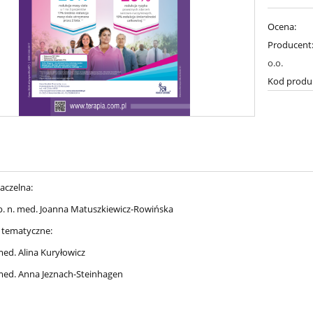
Ocena:
Producent
o.o.
Kod produ
aczelna:
ab. n. med. Joanna Matuszkiewicz-Rowińska
 tematyczne:
med. Alina Kuryłowicz
 med. Anna Jeznach-Steinhagen