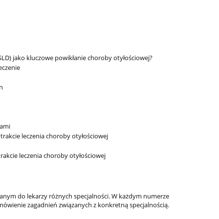
LD) jako kluczowe powikłanie choroby otyłościowej?
leczenie
n
?
tami
trakcie leczenia choroby otyłościowej
akcie leczenia choroby otyłościowej
wanym do lekarzy różnych specjalności. W każdym numerze
mówienie zagadnień związanych z konkretną specjalnością.